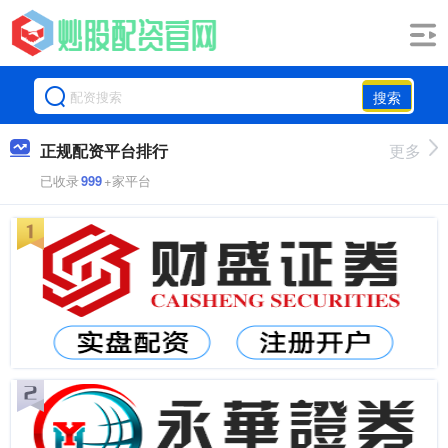
搜索
正规配资平台排行
更多
已收录
999
+家平台