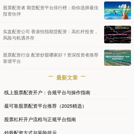
股票配资者 期货配资平台排行榜：助你选择最佳
投资伙伴
实盘配资公司 香港恒指期货配资：高杠杆投资，
风险与机遇并存
股票配资行业 配资炒股哪家好？资深投资者推荐
靠谱平台
最新文章
线上股票配资开户：合规平台与操作指南
·
最可靠股票配资平台推荐（2025精选）
·
股票杠杆开户流程与正规平台指南
·
炒股配资方式与风险提示
·