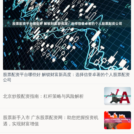
股票配资平台哪些好 解锁财富新高度：选择信誉卓著的个人股票配资
公司
北京炒股配资指南：杠杆策略与风险解析
股票新手入市 广东股票配资网：助您把握投资机
遇，实现财富增值