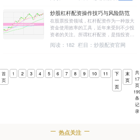
长。然而，面对市场....
炒股杠杆配资操作技巧与风险防范
在股票投资领域，杠杆配资作为一种放大
资金使用效率的工具，近年来受到不少投
资者的关注。所谓杠杆配资，是指投资者
通过向配资平台借入资金，以自有资金作
阅读：
182
栏目：
炒股配资官网
为保证金，从而获....
共
首
1
2
3
4
5
6
7
8
9
10
11
下
末
17
页
一
页
页
页
19
条
记
录
热点关注