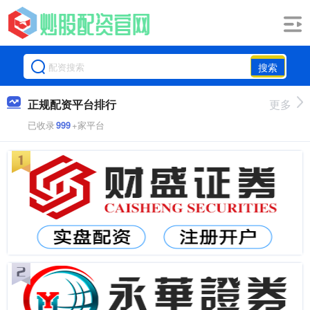
搜索
正规配资平台排行
更多
已收录
999
+家平台