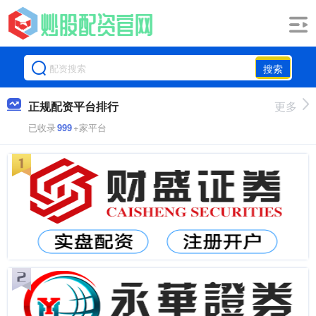
搜索
正规配资平台排行
更多
已收录
999
+家平台