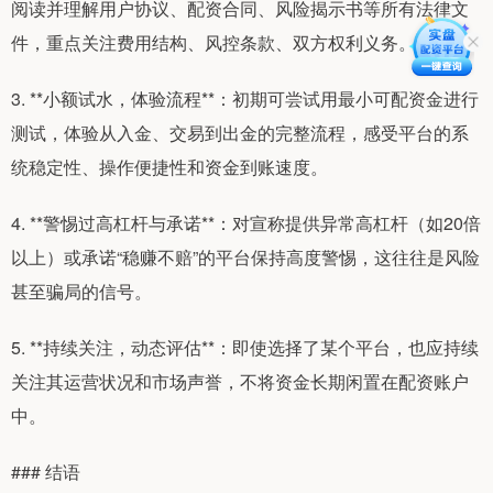
阅读并理解用户协议、配资合同、风险揭示书等所有法律文
件，重点关注费用结构、风控条款、双方权利义务。
3. **小额试水，体验流程**：初期可尝试用最小可配资金进行
测试，体验从入金、交易到出金的完整流程，感受平台的系
统稳定性、操作便捷性和资金到账速度。
4. **警惕过高杠杆与承诺**：对宣称提供异常高杠杆（如20倍
以上）或承诺“稳赚不赔”的平台保持高度警惕，这往往是风险
甚至骗局的信号。
5. **持续关注，动态评估**：即使选择了某个平台，也应持续
关注其运营状况和市场声誉，不将资金长期闲置在配资账户
中。
### 结语