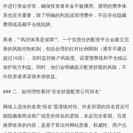
作进行资金存管，确保投资者本金不被挪用。透明的费率体
系也至关重要，除了明确的利息或管理费外，不应存在隐藏
费用或高额平仓线陷阱。
再者，**风控体系是保障**。一个负责任的配资平台会建立完
善的风险控制机制，包括合理的杠杆比例限制（通常不建议
超过10倍）、实时监控账户风险度、设置预警线和平仓线以
保护双方利益。同时，他们会明确提示配资炒股的风险，不
向投资者承诺保本保收益。
### 二、如何理性看待“安全炒股配资公司排名”
网络上流传的各类“排名”需谨慎对待。许多所谓的排名背后可
能隐藏着商业推广或竞价排名的逻辑，未必完全客观。百度
推荐收录的内容，是基于算法对网站质量、权威性、用户点