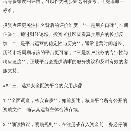
击等多维度的评估，可以作为初步筛选的参考，但绝非唯一
标准。
投资者应更关注排名背后的评价维度：**一是用户口碑与长期
信誉**，通过财经论坛、投资者社区查看真实用户的长期反
馈；**二是平台运营的稳定性与历史**，通常运营时间越长、
历经市场周期考验的平台更可靠；**三是客户服务的专业性与
响应速度**，正规平台会提供清晰的服务协议和及时有效的客
服支持。
### 三、选择安全配资平台的实用步骤
1. **全面调查，核实资质**：如前所述，核查平台所有公开的
资质文件，确认其运营主体合法存续。
2. **细读协议，明确规则**：在注册或存入资金前，务必仔细