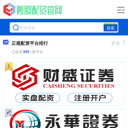
搜索
正规配资平台排行
更多
已收录
999
+家平台