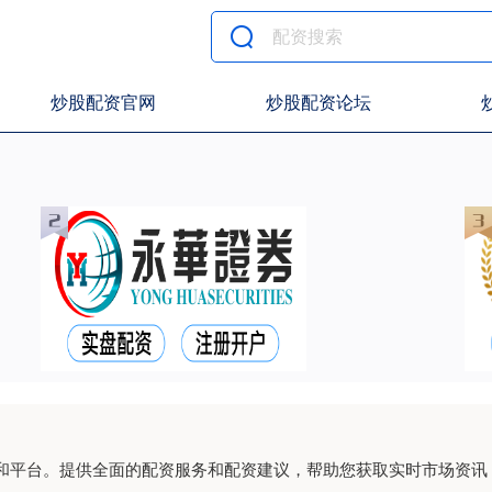
炒股配资官网
炒股配资论坛
和平台。提供全面的配资服务和配资建议，帮助您获取实时市场资讯