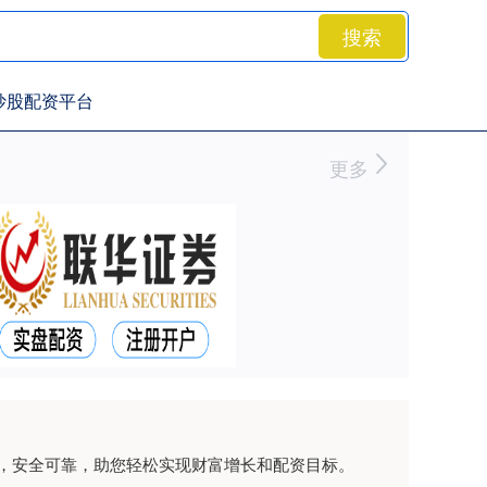
搜索
炒股配资平台
更多
，安全可靠，助您轻松实现财富增长和配资目标。