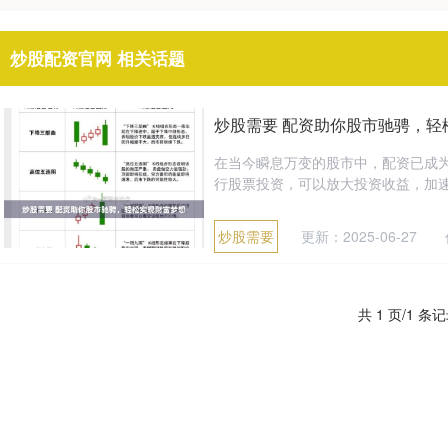
炒股配资官网 相关话题
炒股需要 配资助你股市驰骋，轻
在当今瞬息万变的股市中，配资已成
行股票投资，可以放大投资收益，加速财
炒股需要
更新：2025-06-27
共 1 页/1 条