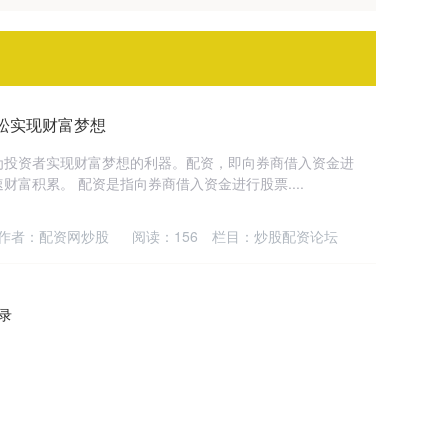
松实现财富梦想
为投资者实现财富梦想的利器。配资，即向券商借入资金进
富积累。 配资是指向券商借入资金进行股票....
作者：配资网炒股
阅读：
156
栏目：
炒股配资论坛
记录