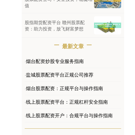
值
股指期货配资平台 赣州股票配
资：助力投资，放飞财富梦想
最新文章
烟台配资炒股专业服务指南
·
盐城股票配资平台正规公司推荐
·
烟台股票配资：正规平台与操作指南
·
线上股票配资平台：正规杠杆安全指南
·
线上股票配资开户：合规平台与操作指南
·