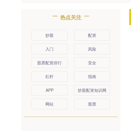
热点关注
炒股
配资
入门
风险
股票配资排行
安全
杠杆
指南
APP
炒股配资知识网
网站
股票