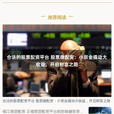
推荐阅读
合法的股票配资平台 股票微配资：小资金撬动大收益，开启财富之路
镇江期货配资 正规期货配资平台助您稳健投资，