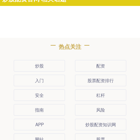
热点关注
炒股
配资
入门
股票配资排行
安全
杠杆
指南
风险
APP
炒股配资知识网
网站
股票