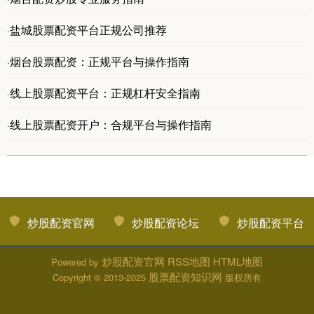
盐城股票配资平台正规公司推荐
·
烟台股票配资：正规平台与操作指南
·
线上股票配资平台：正规杠杆安全指南
·
线上股票配资开户：合规平台与操作指南
·
炒股配资官网
炒股配资论坛
炒股配资平台
炒股配资官网
RSS地图
HTML地图
Powered by
股票配资知识网
Copyright
© 2013-2025
版权所有