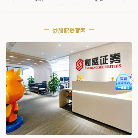
炒股配资官网