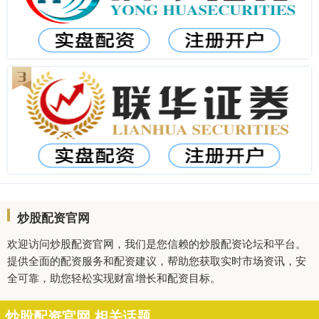
炒股配资官网
欢迎访问炒股配资官网，我们是您信赖的炒股配资论坛和平台。
提供全面的配资服务和配资建议，帮助您获取实时市场资讯，安
全可靠，助您轻松实现财富增长和配资目标。
炒股配资官网 相关话题