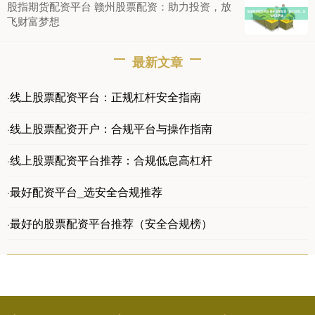
股指期货配资平台 赣州股票配资：助力投资，放
飞财富梦想
最新文章
线上股票配资平台：正规杠杆安全指南
·
线上股票配资开户：合规平台与操作指南
·
线上股票配资平台推荐：合规低息高杠杆
·
最好配资平台_选安全合规推荐
·
最好的股票配资平台推荐（安全合规榜）
·