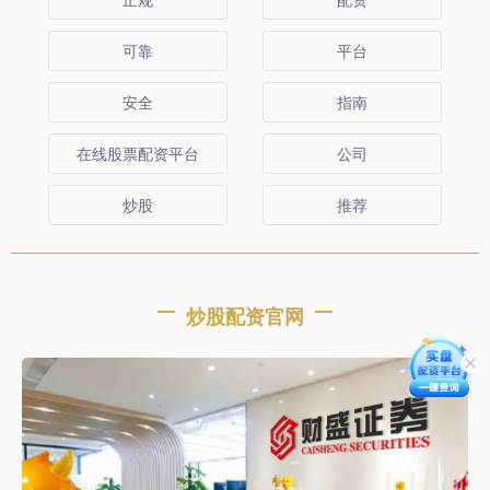
可靠
平台
安全
指南
在线股票配资平台
公司
炒股
推荐
炒股配资官网